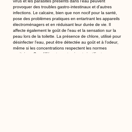
virus et les parasites présents dans l'eau peuvent
provoquer des troubles gastro-intestinaux et d'autres
infections. Le calcaire, bien que non nocif pour la santé,
pose des problèmes pratiques en entartrant les appareils
électroménagers et en réduisant leur durée de vie. Il
affecte également le goût de l'eau et la sensation sur la
peau lors de la toilette. La présence de chlore, utilisé pour
désinfecter l'eau, peut être détectée au goût et à l'odeur,
même si les concentrations respectent les normes
sanitaires. Ces différents contaminants justifient
l'installation de systèmes de filtration adaptés aux besoins
spécifiques de chaque foyer ou entreprise.
Les différentes solutions de
filtration adaptées à vos
besoins
Les préfiltres constituent la première ligne de défense dans
un système de filtration des liquides. Disponibles en
versions carton, métal, lavables, jetables ou
rechargeables, ils retiennent les particules les plus